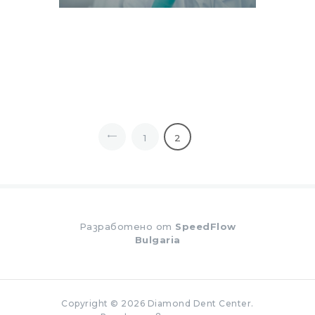
Навигация
PAGE
1
<
PAGE
2
Разработено от
SpeedFlow
Bulgaria
Copyright © 2026 Diamond Dent Center.