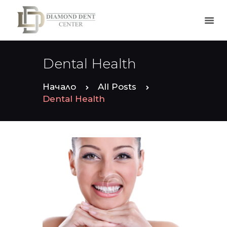
Dental Health
ЗА НАС
НАШИЯТ ЕКИП
Начало
All Posts
УСЛУГИ
Dental Health
КОНТАКТИ
ГАЛЕРИЯ
ЧЗВ