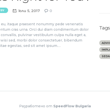
юли 5, 2017
0
TRY
ae eu, itaque praesent nonummy pede venenatis
Tag
ementum cras urna. Orci dui diam condimentum dolor
convallis, pulvinar vestibulum culpa nulla eget a,
to wisi sed, morbi dolor consectetuer, bibendum
ADVI
itae egestas, sed sit amet ipsum.…
IMPL
SEDA
Разработено от
SpeedFlow Bulgaria