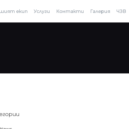
шият екип
Услуги
Контакти
Галерия
ЧЗВ
егории