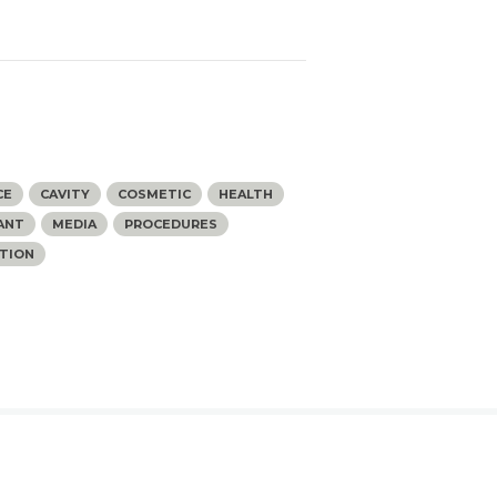
s
CE
CAVITY
COSMETIC
HEALTH
ANT
MEDIA
PROCEDURES
TION