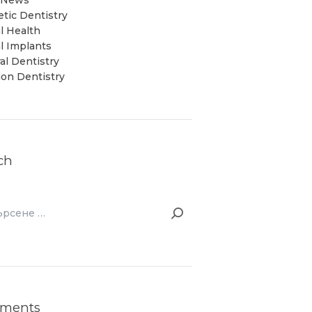
c News
tic Dentistry
l Health
l Implants
al Dentistry
ion Dentistry
ch
ене
ments