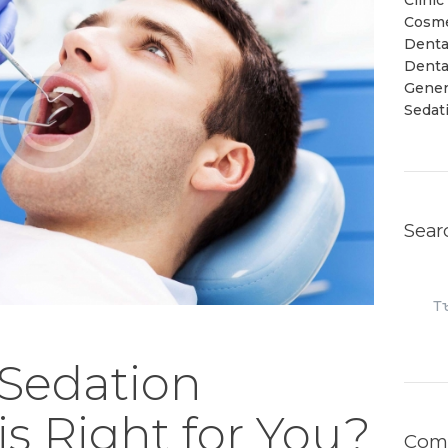
Clini
Cosme
Denta
Denta
Gener
Sedat
Sear
Търс
за:
 Sedation
is Right for You?
Com