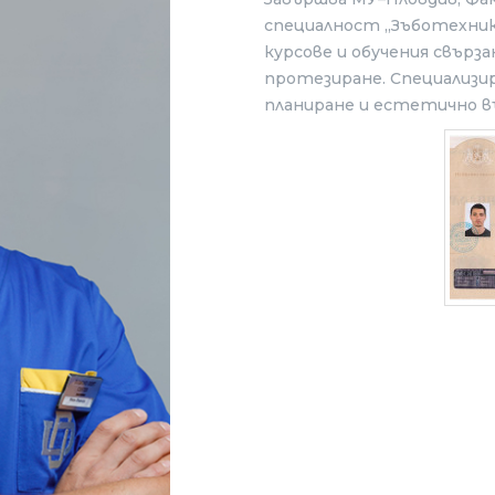
специалност „Зъботехник“
курсове и обучения свър
протезиране. Специализи
планиране и естетично в