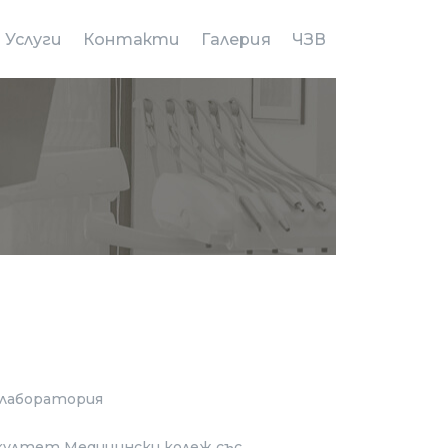
Услуги
Контакти
Галерия
ЧЗВ
 лаборатория
култет Медицински колеж със