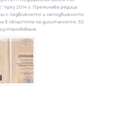
 през 2014 г. Преминава редица
зани с подвижното и неподвижното
ра в областта на дигиталното 3D
ъзстановяване.