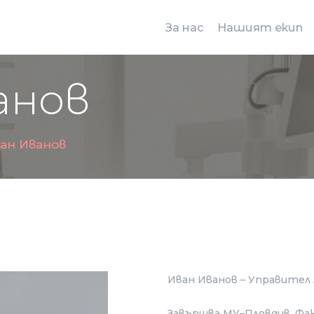
КОНТАКТИ
За нас
Нашият екип
ГАЛЕРИЯ
ЧЗВ
анов
ан Иванов
Иван Иванов – Управител
Завършва МУ–Пловдив, Фа