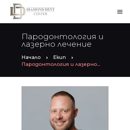
Пародонтология и
ЗА НАС
лазерно лечение
НАШИЯТ ЕКИП
УСЛУГИ
Начало
Екип
КОНТАКТИ
Пародонтология и лазерно...
ГАЛЕРИЯ
ЧЗВ