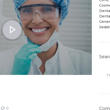
Clini
Cosme
Denta
Denta
Gener
Sedat
Sear
Търс
за:
Com
0