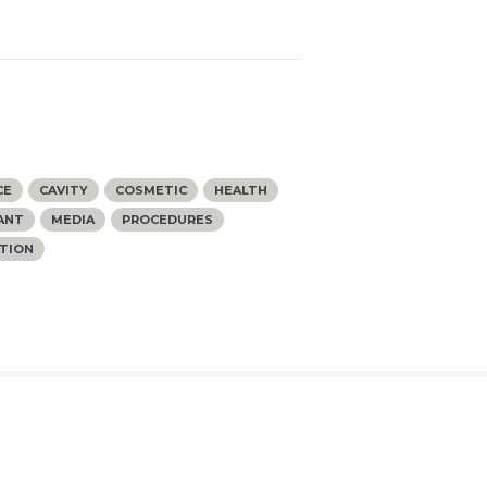
s
CE
CAVITY
COSMETIC
HEALTH
ANT
MEDIA
PROCEDURES
TION