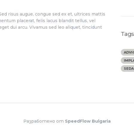
 Sed risus augue, congue sed ex et, ultrices mattis
ntum placerat, felis lacus blandit tellus, vel
get dui arcu. Vivamus sed leo aliquet, tincidunt
Tag
ADVI
IMPL
SEDA
Разработено от
SpeedFlow Bulgaria