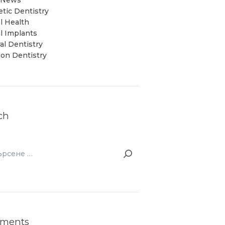
c News
tic Dentistry
l Health
l Implants
al Dentistry
ion Dentistry
ch
ене
ments