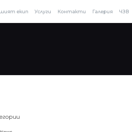
шият екип
Услуги
Контакти
Галерия
ЧЗВ
егории